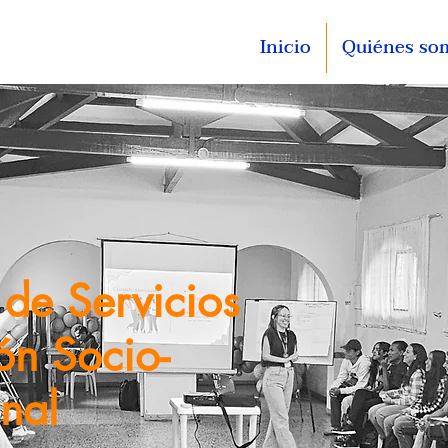
Inicio
Quiénes so
 de Servicios
ón Socio-
nal