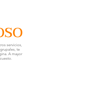
 OSO
os servicios,
grupales, te
ágina. A mayor
cuesto.