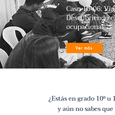
Caso 15-06: Via
Descubriendo el
ocupacional
Ver más
¿Estás en grado 10º u 
y aún no sabes que