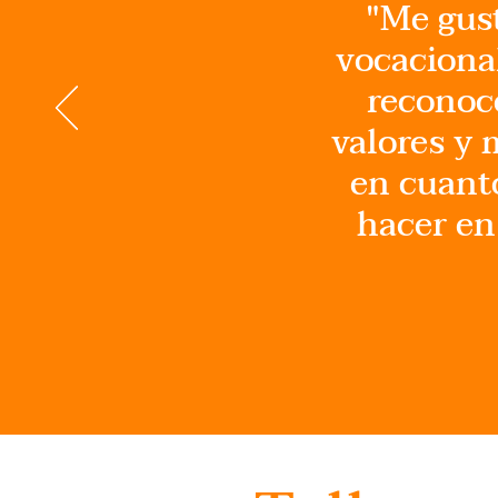
"Me gust
vocaciona
reconoce
valores y 
en cuanto
hacer en