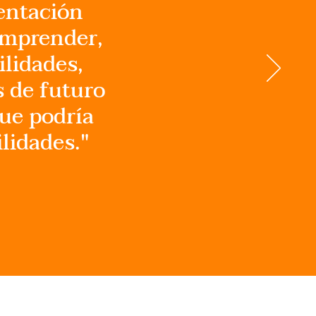
ientación
omprender,
ilidades,
s de futuro
que podría
lidades."