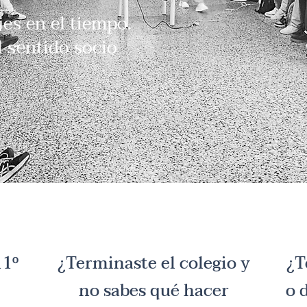
jes en el tiempo.
 sentido socio
11º
¿Terminaste el colegio y
¿T
no sabes qué hacer
o 