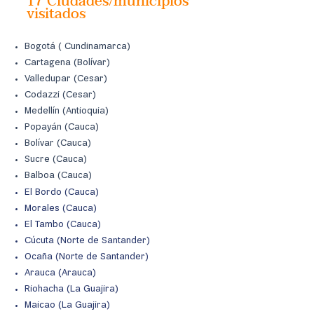
17 Ciudades/municipios
visitados
Bogo
tá ( Cundinamarca)
Car
tagena (Bolívar)
Valledupar (Cesar)
Codazzi (Cesar)
Medellín (Antioqui
a)
Popayán (Cauca)
Bolíva
r (Cauca)
Sucre (Cauca)
Balboa (Cauca)
El Bordo (Cauca)
Morales (Cauca)
El Tambo (Cauca)
Cúcuta (Norte de Santander)
Ocaña (Norte de Santander)
Arauca (Arauca)
Riohacha (La Guajira)
Maicao (La Guajira)