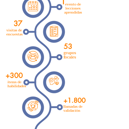
1
evento de
lecciones
aprendidas
37
visitas de
encuestas
53
grupos
focales
+300
ítems de
habilidades
+1.800
llamadas de
validación