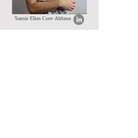
Samir Elias Cure Aldana
Cargo: Fundador y Director
General
Psicólogo de la Universidad
Nacional de C
olombia. M
agíster en
P
sicología de la Universidad de los
Andes; con experiencia liderando
procesos de medición y
evaluación. Do
cente universitario
de estadística.